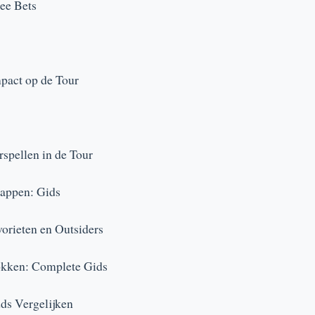
ee Bets
mpact op de Tour
spellen in de Tour
happen: Gids
vorieten en Outsiders
okken: Complete Gids
ds Vergelijken