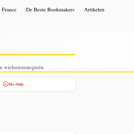
e France
De Beste Bookmakers
Artikelen
n wielrenstrategieën.
18+ Only
18+