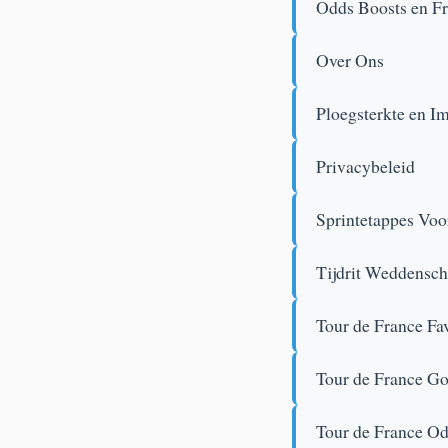
Odds Boosts en Fr
Over Ons
Ploegsterkte en I
Privacybeleid
Sprintetappes Voor
Tijdrit Weddensc
Tour de France Fa
Tour de France G
Tour de France Od