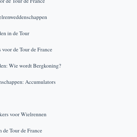
or de Tour de France
elrenweddenschappen
en in de Tour
 voor de Tour de France
den: Wie wordt Bergkoning?
nschappen: Accumulators
ers voor Wielrennen
n de Tour de France