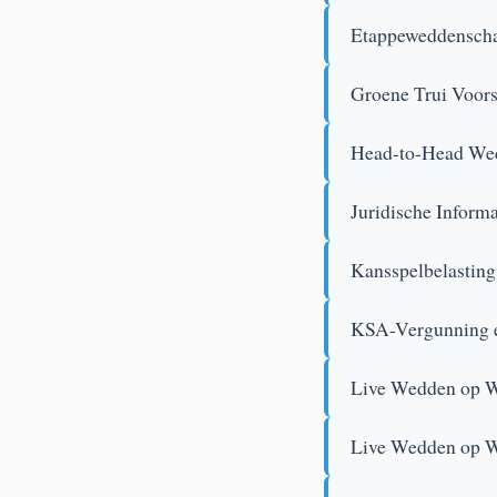
Etappeweddenscha
Groene Trui Voors
Head-to-Head We
Juridische Informa
Kansspelbelasting
KSA-Vergunning 
Live Wedden op W
Live Wedden op W