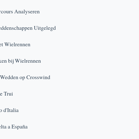
rcours Analyseren
eddenschappen Uitgelegd
het Wielrennen
en bij Wielrennen
 Wedden op Crosswind
e Trui
 d'Italia
lta a España