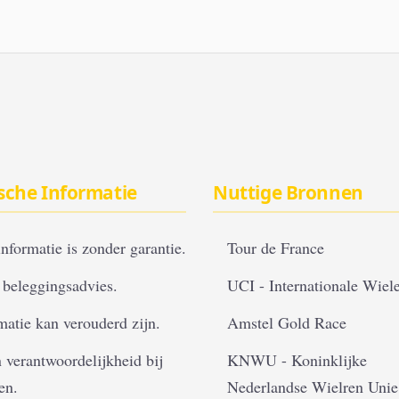
ische Informatie
Nuttige Bronnen
informatie is zonder garantie.
Tour de France
beleggingsadvies.
UCI - Internationale Wiel
matie kan verouderd zijn.
Amstel Gold Race
 verantwoordelijkheid bij
KNWU - Koninklijke
en.
Nederlandse Wielren Unie