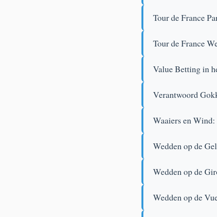
Tour de France Pa
Tour de France W
Value Betting in 
Verantwoord Gokk
Waaiers en Wind:
Wedden op de Gel
Wedden op de Giro
Wedden op de Vue