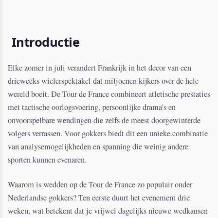
Introductie
Elke zomer in juli verandert Frankrijk in het decor van een
drieweeks wielerspektakel dat miljoenen kijkers over de hele
wereld boeit. De Tour de France combineert atletische prestaties
met tactische oorlogsvoering, persoonlijke drama's en
onvoorspelbare wendingen die zelfs de meest doorgewinterde
volgers verrassen. Voor gokkers biedt dit een unieke combinatie
van analysemogelijkheden en spanning die weinig andere
sporten kunnen evenaren.
Waarom is wedden op de Tour de France zo populair onder
Nederlandse gokkers? Ten eerste duurt het evenement drie
weken, wat betekent dat je vrijwel dagelijks nieuwe wedkansen