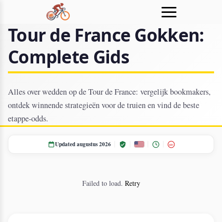
Tour de France Gokken:
Complete Gids
Alles over wedden op de Tour de France: vergelijk bookmakers,
ontdek winnende strategieën voor de truien en vind de beste
etappe-odds.
Updated augustus 2026
18+
Failed to load.
Retry