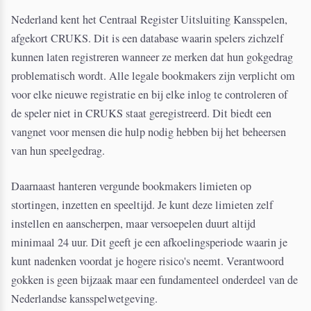
Nederland kent het Centraal Register Uitsluiting Kansspelen,
afgekort CRUKS. Dit is een database waarin spelers zichzelf
kunnen laten registreren wanneer ze merken dat hun gokgedrag
problematisch wordt. Alle legale bookmakers zijn verplicht om
voor elke nieuwe registratie en bij elke inlog te controleren of
de speler niet in CRUKS staat geregistreerd. Dit biedt een
vangnet voor mensen die hulp nodig hebben bij het beheersen
van hun speelgedrag.
Daarnaast hanteren vergunde bookmakers limieten op
stortingen, inzetten en speeltijd. Je kunt deze limieten zelf
instellen en aanscherpen, maar versoepelen duurt altijd
minimaal 24 uur. Dit geeft je een afkoelingsperiode waarin je
kunt nadenken voordat je hogere risico's neemt. Verantwoord
gokken is geen bijzaak maar een fundamenteel onderdeel van de
Nederlandse kansspelwetgeving.