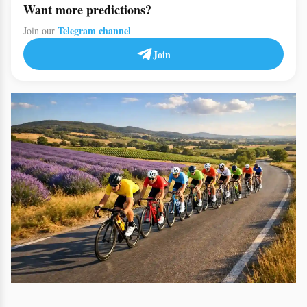
Want more predictions?
Telegram channel
Join our
Join