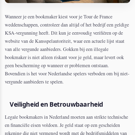
Wanneer je een bookmaker kiest voor je Tour de France
weddenschappen, controleer dan altijd of het bedrijf een geldige
KSA-vergunning heeft. Dit kun je eenvoudig verifiëren op de
website van de Kansspelautoriteit, waar een actuele lijst staat
van alle vergunde aanbieders. Gokken bij een illegale
bookmaker is niet alleen riskant voor je geld, maar levert ook
geen bescherming op wanneer er problemen ontstaan.
Bovendien is het voor Nederlandse spelers verboden om bij niet-
vergunde aanbieders te spelen.
Veiligheid en Betrouwbaarheid
Legale bookmakers in Nederland moeten aan strikte technische
en financiële eisen voldoen. Je geld staat op een gescheiden
rekening die niet vermengd wordt met de bedrijfsmiddelen van