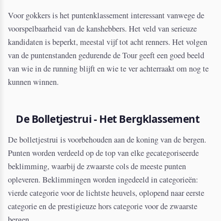
Voor gokkers is het puntenklassement interessant vanwege de
voorspelbaarheid van de kanshebbers. Het veld van serieuze
kandidaten is beperkt, meestal vijf tot acht renners. Het volgen
van de puntenstanden gedurende de Tour geeft een goed beeld
van wie in de running blijft en wie te ver achterraakt om nog te
kunnen winnen.
De Bolletjestrui - Het Bergklassement
De bolletjestrui is voorbehouden aan de koning van de bergen.
Punten worden verdeeld op de top van elke gecategoriseerde
beklimming, waarbij de zwaarste cols de meeste punten
opleveren. Beklimmingen worden ingedeeld in categorieën:
vierde categorie voor de lichtste heuvels, oplopend naar eerste
categorie en de prestigieuze hors categorie voor de zwaarste
bergen.