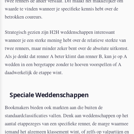
twee renners de ander verslaat. Dit maakt het makkelijker om
waarde te vinden wanneer je specifieke kennis hebt over de
betrokken coureurs.
Strategisch gezien zijn H2H weddenschappen interessant
wanneer je een sterke mening hebt over de relatieve sterkte van
twee renners, maar minder zeker bent over de absolute uitkomst.
Als je denkt dat renner A beter klimt dan renner B, kun je op A
wedden in een bergetappe zonder te hoeven voorspellen of A
daadwerkelijk de etappe wint.
Speciale Weddenschappen
Bookmakers bieden ook markten aan die buiten de
standaardclassificaties vallen. Denk aan weddenschappen op het
aantal etappezeges van een specifieke renner, de marge waarmee
iemand het algemeen klassement wint, of zelfs op valpartijen en