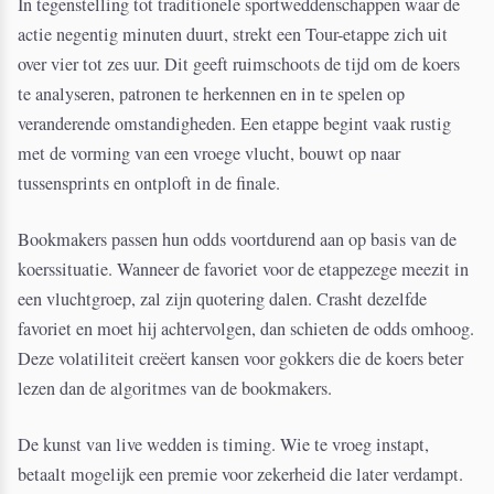
In tegenstelling tot traditionele sportweddenschappen waar de
actie negentig minuten duurt, strekt een Tour-etappe zich uit
over vier tot zes uur. Dit geeft ruimschoots de tijd om de koers
te analyseren, patronen te herkennen en in te spelen op
veranderende omstandigheden. Een etappe begint vaak rustig
met de vorming van een vroege vlucht, bouwt op naar
tussensprints en ontploft in de finale.
Bookmakers passen hun odds voortdurend aan op basis van de
koerssituatie. Wanneer de favoriet voor de etappezege meezit in
een vluchtgroep, zal zijn quotering dalen. Crasht dezelfde
favoriet en moet hij achtervolgen, dan schieten de odds omhoog.
Deze volatiliteit creëert kansen voor gokkers die de koers beter
lezen dan de algoritmes van de bookmakers.
De kunst van live wedden is timing. Wie te vroeg instapt,
betaalt mogelijk een premie voor zekerheid die later verdampt.