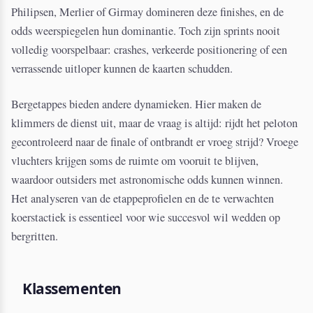
Philipsen, Merlier of Girmay domineren deze finishes, en de
odds weerspiegelen hun dominantie. Toch zijn sprints nooit
volledig voorspelbaar: crashes, verkeerde positionering of een
verrassende uitloper kunnen de kaarten schudden.
Bergetappes bieden andere dynamieken. Hier maken de
klimmers de dienst uit, maar de vraag is altijd: rijdt het peloton
gecontroleerd naar de finale of ontbrandt er vroeg strijd? Vroege
vluchters krijgen soms de ruimte om vooruit te blijven,
waardoor outsiders met astronomische odds kunnen winnen.
Het analyseren van de etappeprofielen en de te verwachten
koerstactiek is essentieel voor wie succesvol wil wedden op
bergritten.
Klassementen