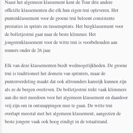
Naast het algemeen klassement kent de Tour drie andere
officiële klassementen die elk hun eigen trui opleveren. Het
puntenklassement voor de groene trui beloont consistente
prestaties in sprints en tussensprints. Het bergklassement voor
de bolletjestrui gaat naar de beste klimmer. Het
jongerenklassement voor de witte trui is voorbehouden aan
renners onder de 26 jaar.
Elk van deze klassementen biedt wedmogelijkheden. De groene
trui is traditioneel het domein van sprinters, maar de
puntenverdeling maakt dat ook allrounders kansrijk kunnen zijn
als ze de bergen overleven. De bolletjestrui trekt vaak klimmers
aan die niet meedoen voor het algemeen klassement en daardoor
vrij zijn om in ontsnappingen mee te gaan. De witte trui
overlapt meestal met het algemeen klassement, aangezien de
beste jongere vaak ook hoog eindigt in de totaalstand.