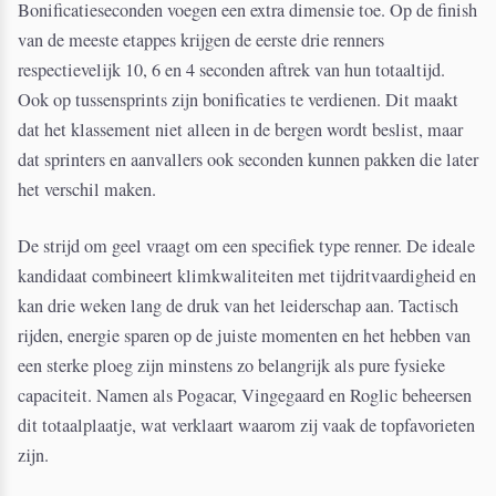
Bonificatieseconden voegen een extra dimensie toe. Op de finish
van de meeste etappes krijgen de eerste drie renners
respectievelijk 10, 6 en 4 seconden aftrek van hun totaaltijd.
Ook op tussensprints zijn bonificaties te verdienen. Dit maakt
dat het klassement niet alleen in de bergen wordt beslist, maar
dat sprinters en aanvallers ook seconden kunnen pakken die later
het verschil maken.
De strijd om geel vraagt om een specifiek type renner. De ideale
kandidaat combineert klimkwaliteiten met tijdritvaardigheid en
kan drie weken lang de druk van het leiderschap aan. Tactisch
rijden, energie sparen op de juiste momenten en het hebben van
een sterke ploeg zijn minstens zo belangrijk als pure fysieke
capaciteit. Namen als Pogacar, Vingegaard en Roglic beheersen
dit totaalplaatje, wat verklaart waarom zij vaak de topfavorieten
zijn.