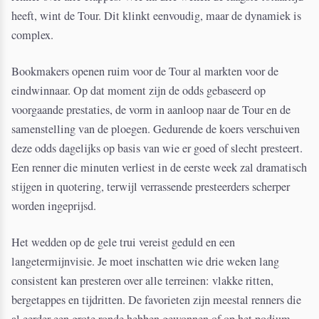
heeft, wint de Tour. Dit klinkt eenvoudig, maar de dynamiek is
complex.
Bookmakers openen ruim voor de Tour al markten voor de
eindwinnaar. Op dat moment zijn de odds gebaseerd op
voorgaande prestaties, de vorm in aanloop naar de Tour en de
samenstelling van de ploegen. Gedurende de koers verschuiven
deze odds dagelijks op basis van wie er goed of slecht presteert.
Een renner die minuten verliest in de eerste week zal dramatisch
stijgen in quotering, terwijl verrassende presteerders scherper
worden ingeprijsd.
Het wedden op de gele trui vereist geduld en een
langetermijnvisie. Je moet inschatten wie drie weken lang
consistent kan presteren over alle terreinen: vlakke ritten,
bergetappes en tijdritten. De favorieten zijn meestal renners die
al eerder een grote ronde hebben gewonnen of op het podium