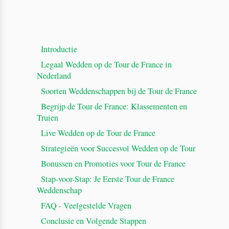
Introductie
Legaal Wedden op de Tour de France in
Nederland
Soorten Weddenschappen bij de Tour de France
Begrijp de Tour de France: Klassementen en
Truien
Live Wedden op de Tour de France
Strategieën voor Succesvol Wedden op de Tour
Bonussen en Promoties voor Tour de France
Stap-voor-Stap: Je Eerste Tour de France
Weddenschap
FAQ - Veelgestelde Vragen
Conclusie en Volgende Stappen