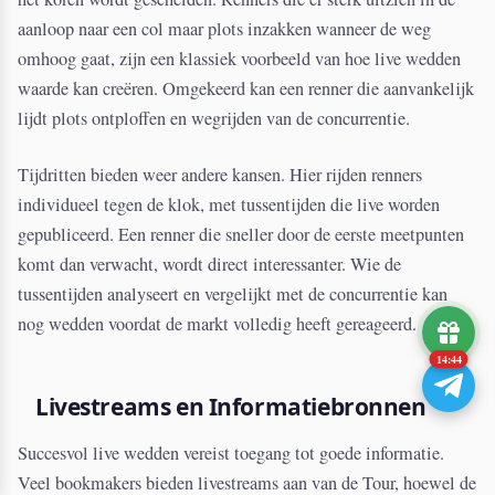
aanloop naar een col maar plots inzakken wanneer de weg
omhoog gaat, zijn een klassiek voorbeeld van hoe live wedden
waarde kan creëren. Omgekeerd kan een renner die aanvankelijk
lijdt plots ontploffen en wegrijden van de concurrentie.
Tijdritten bieden weer andere kansen. Hier rijden renners
individueel tegen de klok, met tussentijden die live worden
gepubliceerd. Een renner die sneller door de eerste meetpunten
komt dan verwacht, wordt direct interessanter. Wie de
tussentijden analyseert en vergelijkt met de concurrentie kan
nog wedden voordat de markt volledig heeft gereageerd.
14:43
Livestreams en Informatiebronnen
Succesvol live wedden vereist toegang tot goede informatie.
Veel bookmakers bieden livestreams aan van de Tour, hoewel de